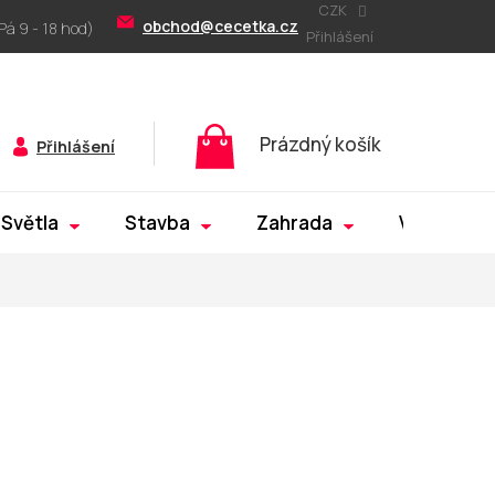
CZK
obchod@cecetka.cz
Přihlášení
Nákupní
Prázdný košík
Přihlášení
košík
Světla
Stavba
Zahrada
Výprodej