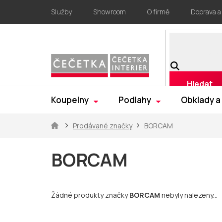
Přejít
Služby
Showroom
O firmě
Doprava a
na
obsah
Hledat
Koupelny
Podlahy
Obklady a
Domů
Prodávané značky
BORCAM
BORCAM
Žádné produkty značky
BORCAM
nebyly nalezeny...