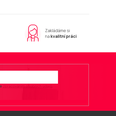
Zakládáme si
m
na
kvalitní práci
se
zpracováním osobních údajů
.