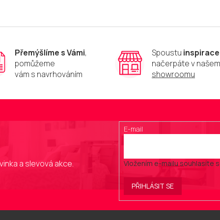
Přemýšlíme s Vámi
,
Spoustu
inspirace
pomůžeme
načerpáte v naše
vám s navrhováním
showroomu
E-mail
vinka a slevová akce.
Vložením e-mailu souhlasíte 
PŘIHLÁSIT SE