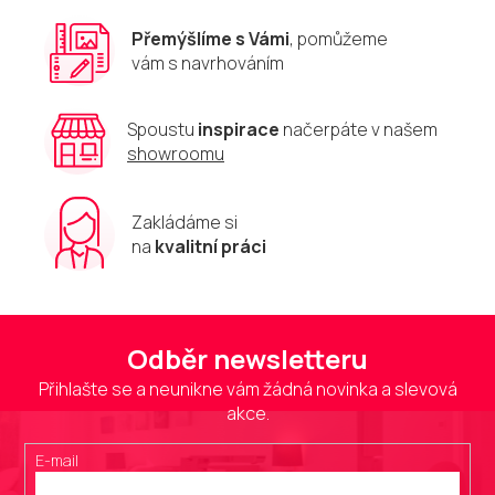
y
v
Přemýšlíme s Vámi
, pomůžeme
ý
vám s navrhováním
p
i
s
u
Spoustu
inspirace
načerpáte v našem
showroomu
Zakládáme si
na
kvalitní práci
Odběr newsletteru
Přihlašte se a neunikne vám žádná novinka a slevová
akce.
E-mail