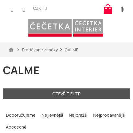
Přejít
Nákup
na
CZK
košík
obsah
Domů
Prodávané značky
CALME
CALME
OTEVŘÍT FILTR
Ř
a
Doporučujeme
Nejlevnější
Nejdražší
Nejprodávanější
z
Abecedně
e