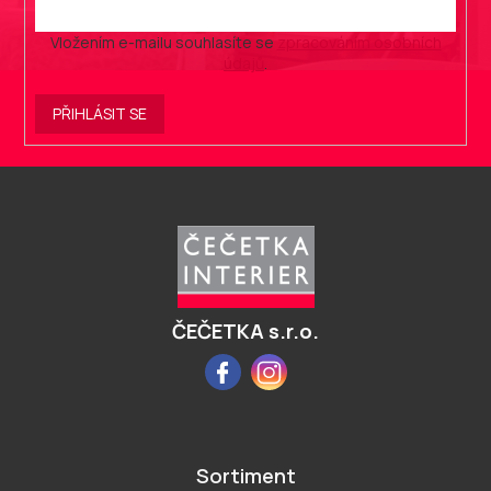
Vložením e-mailu souhlasíte se
zpracováním osobních
údajů
.
PŘIHLÁSIT SE
Z
á
p
a
t
í
ČEČETKA s.r.o.
Facebook
Instagram
Sortiment