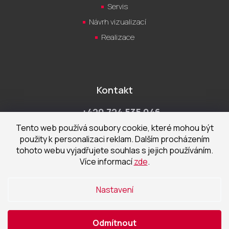
Servis
Návrh vizualizací
Realizace
Kontakt
+420 724 535 046
Po-Pá 9:00 - 18:00 hod
Tento web používá soubory cookie, které mohou být
použity k personalizaci reklam. Dalším procházením
obchod@cecetka.cz
tohoto webu vyjadřujete souhlas s jejich používáním.
Více informací
zde
.
Showroom a prodejna
U Staré trati 1652
Nastavení
370 01 České Budějovice
Odmítnout