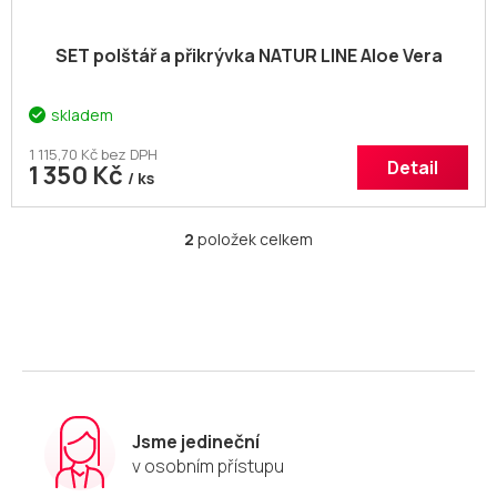
SET polštář a přikrývka NATUR LINE Aloe Vera
skladem
1 115,70 Kč bez DPH
Detail
1 350 Kč
/ ks
2
položek celkem
O
v
l
á
d
a
c
í
p
r
Jsme jedineční
v
v osobním přístupu
k