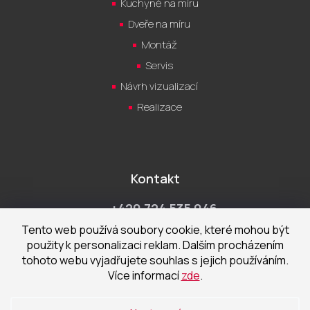
Kuchyně na míru
Dveře na míru
Montáž
Servis
Návrh vizualizací
Realizace
Kontakt
+420 724 535 046
Po-Pá 9:00 - 18:00 hod
Tento web používá soubory cookie, které mohou být
použity k personalizaci reklam. Dalším procházením
obchod@cecetka.cz
tohoto webu vyjadřujete souhlas s jejich používáním.
Více informací
zde
.
Showroom a prodejna
U Staré trati 1652