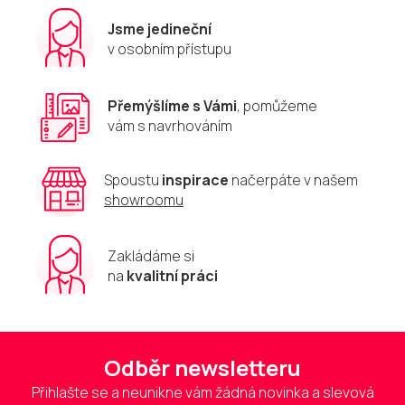
Jsme jedineční
v osobním přístupu
Přemýšlíme s Vámi
, pomůžeme
vám s navrhováním
Spoustu
inspirace
načerpáte v našem
showroomu
Zakládáme si
na
kvalitní práci
Odběr newsletteru
Přihlašte se a neunikne vám žádná novinka a slevová