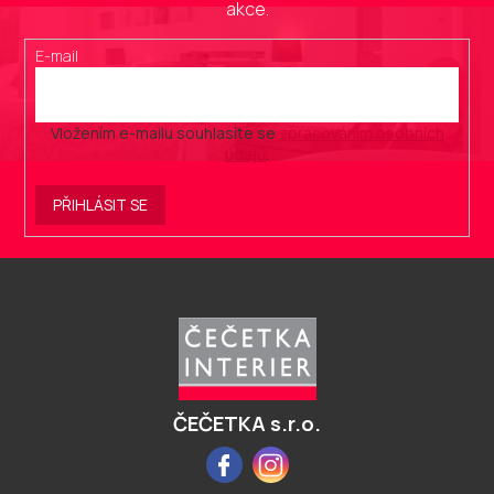
akce.
E-mail
Vložením e-mailu souhlasíte se
zpracováním osobních
údajů
.
PŘIHLÁSIT SE
Z
á
p
a
t
í
ČEČETKA s.r.o.
Facebook
Instagram