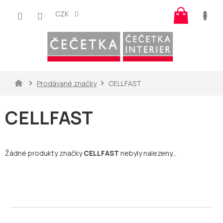
Přejít
Nákup
na
CZK
košík
obsah
Domů
Prodávané značky
CELLFAST
CELLFAST
Žádné produkty značky
CELLFAST
nebyly nalezeny...