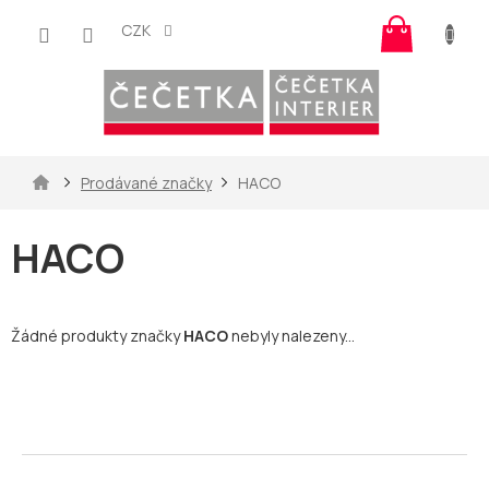
Přejít
Nákup
na
CZK
košík
obsah
Domů
Prodávané značky
HACO
HACO
Žádné produkty značky
HACO
nebyly nalezeny...