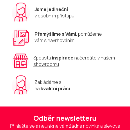
Jsme jedineční
v osobním přístupu
Přemýšlíme s Vámi
, pomůžeme
vám s navrhováním
Spoustu
inspirace
načerpáte v našem
showroomu
Zakládáme si
na
kvalitní práci
Odběr newsletteru
Přihlašte se a neunikne vám žádná novinka a slevová