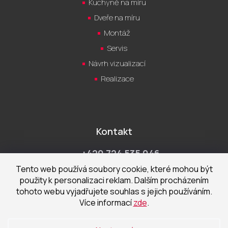
Kuchyně na míru
Dveře na míru
Montáž
Servis
Návrh vizualizací
Realizace
Kontakt
+420 724 535 046
Po-Pá 9:00 - 18:00 hod
Tento web používá soubory cookie, které mohou být
použity k personalizaci reklam. Dalším procházením
obchod@cecetka.cz
tohoto webu vyjadřujete souhlas s jejich používáním.
Více informací
zde
.
Showroom a prodejna
U Staré trati 1652