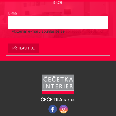
akce.
E-mail
Vložením e-mailu souhlasíte se
zpracováním osobních
údajů
.
PŘIHLÁSIT SE
Z
á
p
a
t
í
ČEČETKA s.r.o.
Facebook
Instagram