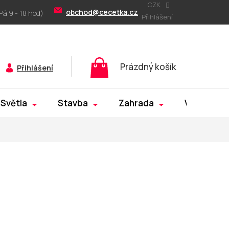
CZK
obchod@cecetka.cz
Přihlášení
Nákupní
Prázdný košík
Přihlášení
košík
Světla
Stavba
Zahrada
Výprodej