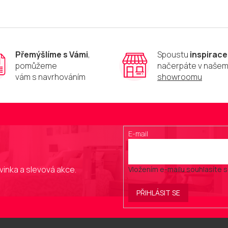
Přemýšlíme s Vámi
,
Spoustu
inspirace
pomůžeme
načerpáte v naše
vám s navrhováním
showroomu
E-mail
vinka a slevová akce.
Vložením e-mailu souhlasíte 
PŘIHLÁSIT SE