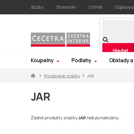
Přejít
Služby
Showroom
O firmě
Doprava a
na
obsah
Hledat
Koupelny
Podlahy
Obklady a
Domů
Prodávané značky
JAR
JAR
Žádné produkty značky
JAR
nebyly nalezeny...