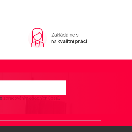
Zakládáme si
m
na
kvalitní práci
se
zpracováním osobních údajů
.