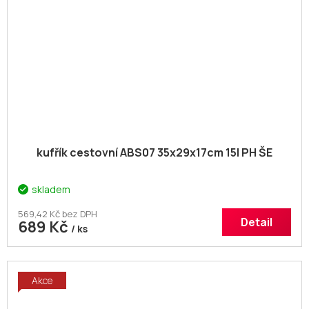
kufřík cestovní ABS07 35x29x17cm 15l PH ŠE
skladem
569,42 Kč bez DPH
Detail
689 Kč
/ ks
Akce