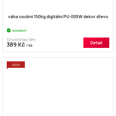
váha osobní 150kg digitální PU-005W dekor dřevo
skladem
321,49 Kč bez DPH
Detail
389 Kč
/ ks
Akce