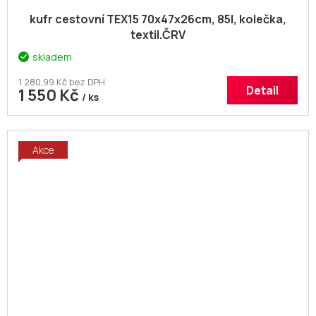
kufr cestovní TEX15 70x47x26cm, 85l, kolečka,
textil.ČRV
skladem
1 280,99 Kč bez DPH
Detail
1 550 Kč
/ ks
Akce