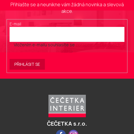
Přihlašte se a neunikne vám žádná novinka a slevová
akce.
E-mail
Vložením e-mailu souhlasíte se
zpracováním osobních
údajů
.
PŘIHLÁSIT SE
Z
á
p
a
t
í
ČEČETKA s.r.o.
Facebook
Instagram