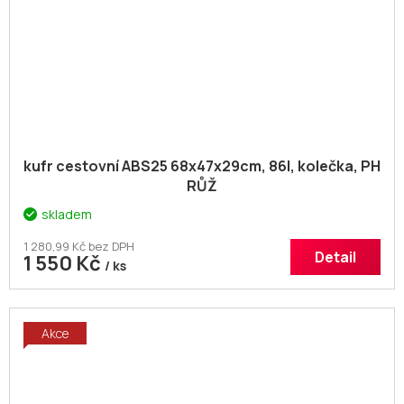
kufr cestovní ABS25 68x47x29cm, 86l, kolečka, PH
RŮŽ
skladem
1 280,99 Kč bez DPH
Detail
1 550 Kč
/ ks
Akce