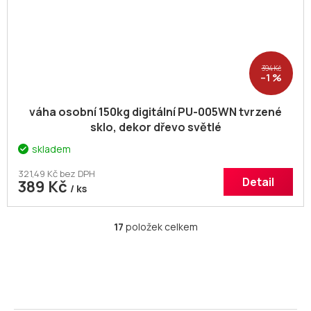
394 Kč
–1 %
váha osobní 150kg digitální PU-005WN tvrzené
sklo, dekor dřevo světlé
skladem
321,49 Kč bez DPH
Detail
389 Kč
/ ks
17
položek celkem
O
v
l
á
d
a