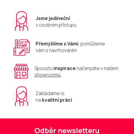
c
í
p
r
Jsme jedineční
v
v osobním přístupu
k
y
v
Přemýšlíme s Vámi
, pomůžeme
ý
vám s navrhováním
p
i
s
u
Spoustu
inspirace
načerpáte v našem
showroomu
Zakládáme si
na
kvalitní práci
Odběr newsletteru