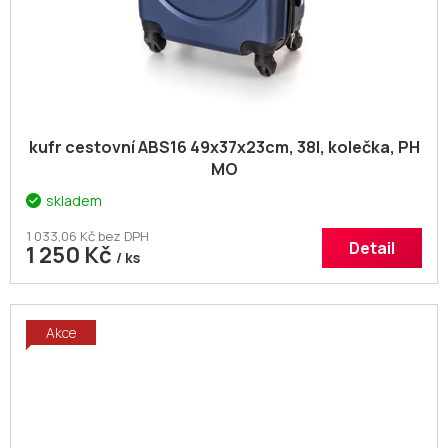
kufr cestovní ABS16 49x37x23cm, 38l, kolečka, PH
MO
skladem
1 033,06 Kč bez DPH
Detail
1 250 Kč
/ ks
Akce