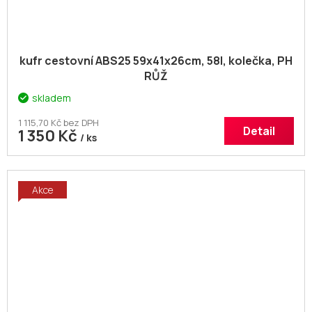
kufr cestovní ABS25 59x41x26cm, 58l, kolečka, PH
RŮŽ
skladem
1 115,70 Kč bez DPH
Detail
1 350 Kč
/ ks
Akce