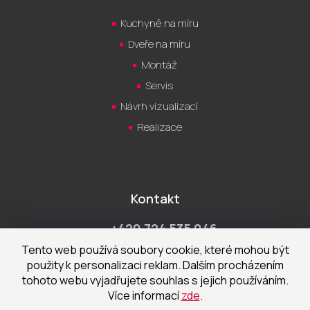
Kuchyně na míru
Dveře na míru
Montáž
Servis
Návrh vizualizací
Realizace
Kontakt
+420 724 535 046
Po-Pá 9:00 - 18:00 hod
Tento web používá soubory cookie, které mohou být
použity k personalizaci reklam. Dalším procházením
obchod@cecetka.cz
tohoto webu vyjadřujete souhlas s jejich používáním.
Více informací
zde
.