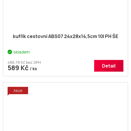
kufřík cestovní ABS07 24x28x14,5cm 10l PH ŠE
skladem
486,78 Kč bez DPH
Detail
589 Kč
/ ks
Akce