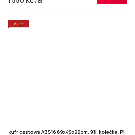
1 550 Kč
/ ks
Akce
kufr cestovní ABS16 69x49x29cm, 91l, kolečka, PH