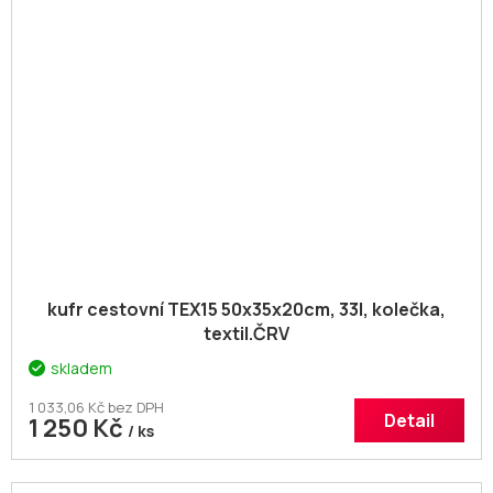
kufr cestovní TEX15 50x35x20cm, 33l, kolečka,
textil.ČRV
skladem
1 033,06 Kč bez DPH
Detail
1 250 Kč
/ ks