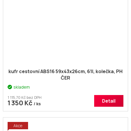
kufr cestovní ABS16 59x43x26cm, 61l, kolečka, PH
ČER
skladem
1 115,70 Kč bez DPH
Detail
1 350 Kč
/ ks
Akce