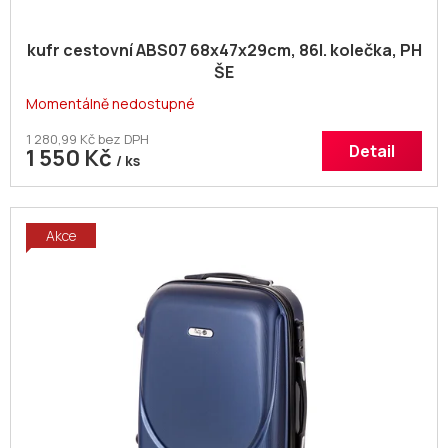
kufr cestovní ABS07 68x47x29cm, 86l. kolečka, PH
ŠE
Momentálně nedostupné
1 280,99 Kč bez DPH
Detail
1 550 Kč
/ ks
Akce