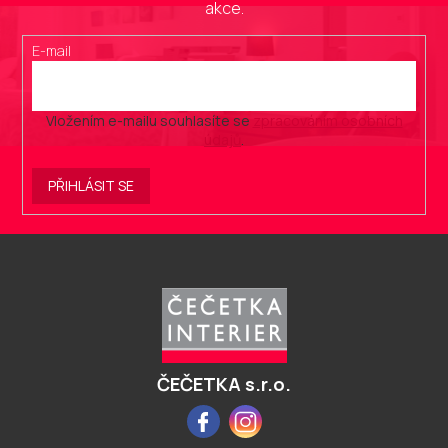
akce.
E-mail
Vložením e-mailu souhlasíte se
zpracováním osobních
údajů
.
PŘIHLÁSIT SE
Z
á
p
a
t
í
ČEČETKA s.r.o.
Facebook
Instagram