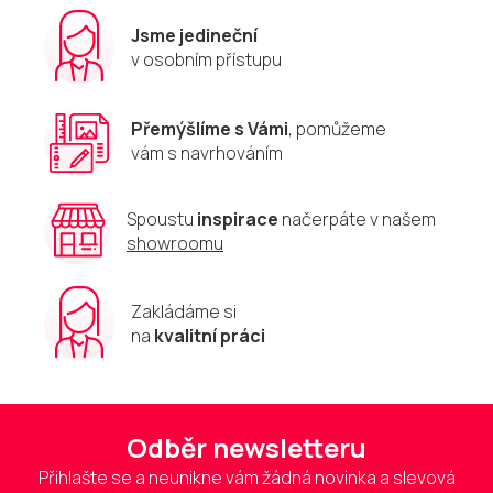
Jsme jedineční
v osobním přístupu
Přemýšlíme s Vámi
, pomůžeme
vám s navrhováním
Spoustu
inspirace
načerpáte v našem
showroomu
Zakládáme si
na
kvalitní práci
Odběr newsletteru
Přihlašte se a neunikne vám žádná novinka a slevová