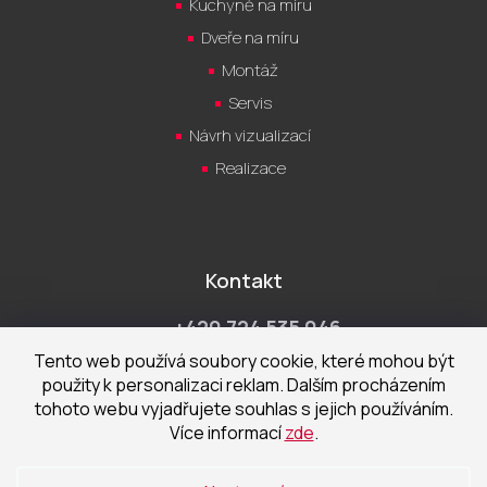
Kuchyně na míru
Dveře na míru
Montáž
Servis
Návrh vizualizací
Realizace
Kontakt
+420 724 535 046
Po-Pá 9:00 - 18:00 hod
Tento web používá soubory cookie, které mohou být
použity k personalizaci reklam. Dalším procházením
obchod@cecetka.cz
tohoto webu vyjadřujete souhlas s jejich používáním.
Více informací
zde
.
Showroom a prodejna
U Staré trati 1652