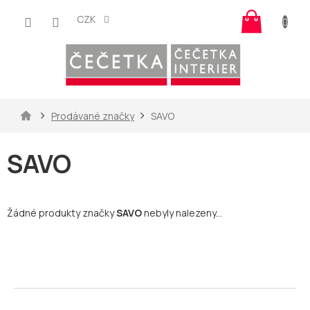
Přejít
Nákup
na
CZK
košík
obsah
Domů
Prodávané značky
SAVO
SAVO
Žádné produkty značky
SAVO
nebyly nalezeny...