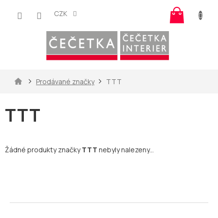
Přejít
Nákup
na
CZK
košík
obsah
Domů
Prodávané značky
TTT
TTT
Žádné produkty značky
TTT
nebyly nalezeny...