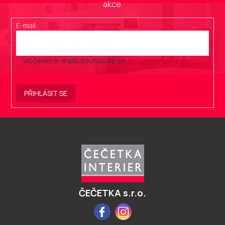
akce.
E-mail
Vložením e-mailu souhlasíte se
zpracováním osobních
údajů
.
PŘIHLÁSIT SE
Z
á
p
a
t
í
ČEČETKA s.r.o.
Facebook
Instagram