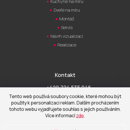
Kuchyně na míru
Dveře na míru
Montáž
Servis
Návrh vizualizací
Realizace
Kontakt
+420 724 535 046
Po-Pá 9:00 - 18:00 hod
Tento web používá soubory cookie, které mohou být
použity k personalizaci reklam. Dalším procházením
obchod@cecetka.cz
tohoto webu vyjadřujete souhlas s jejich používáním.
Více informací
zde
.
Showroom a prodejna
U Staré trati 1652