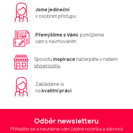
Jsme jedineční
v osobním přístupu
Přemýšlíme s Vámi
, pomůžeme
vám s navrhováním
Spoustu
inspirace
načerpáte v našem
showroomu
Zakládáme si
na
kvalitní práci
Odběr newsletteru
Přihlašte se a neunikne vám žádná novinka a slevová