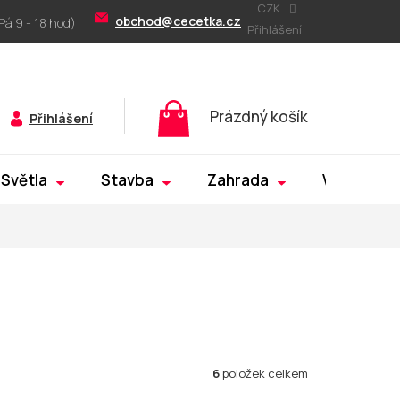
CZK
obchod@cecetka.cz
Přihlášení
Nákupní
Prázdný košík
Přihlášení
košík
Světla
Stavba
Zahrada
Výprodej
6
položek celkem