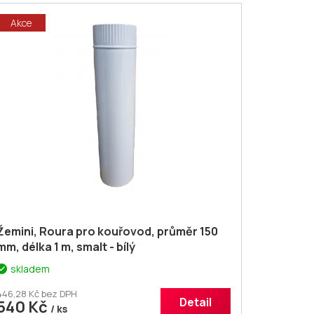
Akce
Žemini, Roura pro kouřovod, průměr 150
mm, délka 1 m, smalt - bílý
skladem
446,28 Kč bez DPH
Detail
540 Kč
/ ks