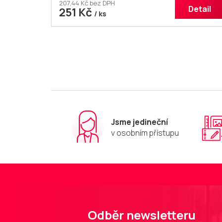
207,44 Kč bez DPH
Detail
251 Kč
/ ks
Jsme jedineční
v osobním přístupu
Odběr newsletteru