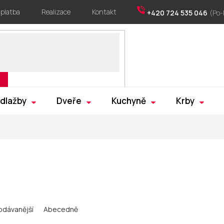
 platba
Realizace
Kontakt
+420 724 535 046
 dlažby
Dveře
Kuchyně
Krby
odávanější
Abecedně