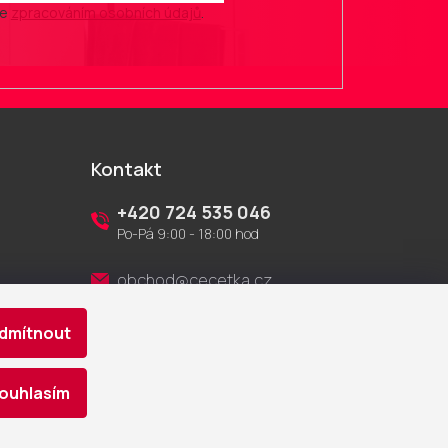
se
zpracováním osobních údajů
.
Kontakt
+420 724 535 046
Po-Pá 9:00 - 18:00 hod
obchod@cecetka.cz
Showroom a prodejna
dmítnout
U Staré trati 1652
370 01 České Budějovice
ouhlasím