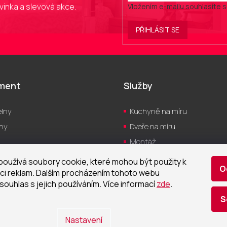
vinka a slevová akce.
Vložením e-mailu souhlasíte 
PŘIHLÁSIT SE
iment
Služby
lny
Kuchyně na míru
hy
Dveře na míru
Montáž
yně
Servis
oužívá soubory cookie, které mohou být použity k
O
a
Návrh vizualizací
ci reklam. Dalším procházením tohoto webu
souhlas s jejich používáním. Více informací
zde
.
Realizace
S
tizace
Nastavení