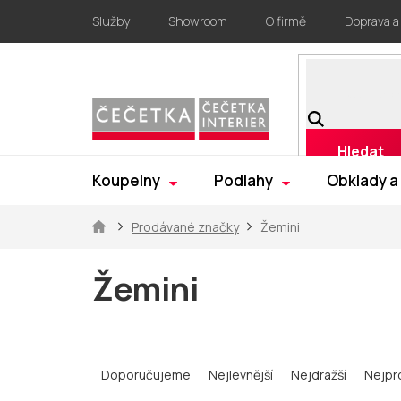
Přejít
Služby
Showroom
O firmě
Doprava a
na
obsah
Hledat
Koupelny
Podlahy
Obklady a
Domů
Prodávané značky
Žemini
Žemini
Ř
a
Doporučujeme
Nejlevnější
Nejdražší
Nejpr
z