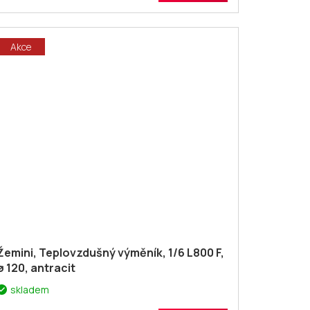
Akce
Žemini, Teplovzdušný výměník, 1/6 L800 F,
ø 120, antracit
skladem