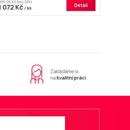
885,95 Kč bez DPH
Detail
1 072 Kč
/ ks
Zakládáme si
m
na
kvalitní práci