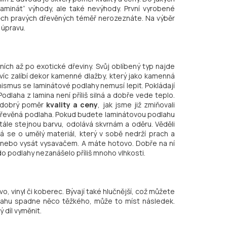
laminát“ výhody, ale také nevýhody. První vyrobené
těch pravých dřevěných téměř nerozeznáte. Na výběr
 úpravu.
ních až po exotické dřeviny. Svůj oblíbený typ najde
víc zalíbí dekor kamenné dlažby, který jako kamenná
ismus se laminátové podlahy nemusí lepit. Pokládají
 Podlaha z lamina není příliš silná a dobře vede teplo.
e dobrý poměr
kvality a ceny
, jak jsme již zmiňovali
 dřevěná podlaha. Pokud budete laminátovou podlahu
tále stejnou barvu, odolává skvrnám a oděru. Věděli
ná se o umělý materiál, který v sobě nedrží prach a
 nebo vysát vysavačem. A máte hotovo. Dobře na ní
o podlahy nezanášelo příliš mnoho vlhkosti.
o, vinyl či koberec. Bývají také hlučnější, což můžete
dlahu spadne něco těžkého, může to míst následek.
 díl vyměnit.