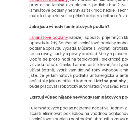
prostor se laminátová plovoucí podlaha hodí? Na c
laminátové podlahy nebyly až tak moc hezké. Techn
máte k dispozici velice pěkné dekory s imitací dřeva
Jaké jsou výhody laminátových podlah?
Laminátové podlahy
nabízejí spoustu příjemných kl
opravdu každý. Současné laminátové podlahy mohou m
podlaha opravdu vypadá. Můžete si vybrat i protisk
se na rovný, suchý a pevný podklad. Velkým plusem 
Dobře se proto hodí na teplovodní i elektrické p
v úvodu tohoto článku. Lamino patří k levnějším t
užívat šetrně, vydrží vám dlouhé roky. Výhodou lam
jste, že je laminátová podlaha antialergická a ant
nečistoty jako například koberec.
Údržba podlahy 
bude pracovat i robotický automatický vysavač. Pro
Existují vůbec nějaké nevýhody laminátových po
I u laminátových podlah najdeme negativa. Jedním z 
zčásti eliminovat pokládkou na vhodnou odhlučňov
Laminátovou podlahu není možné obrousit a znovu nat