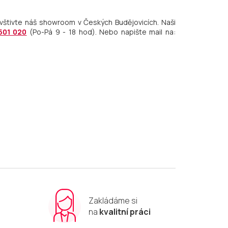
vštivte náš showroom v Českých Budějovicích. Naši
501 020
(Po-Pá 9 - 18 hod). Nebo napište mail na:
Zakládáme si
m
na
kvalitní práci