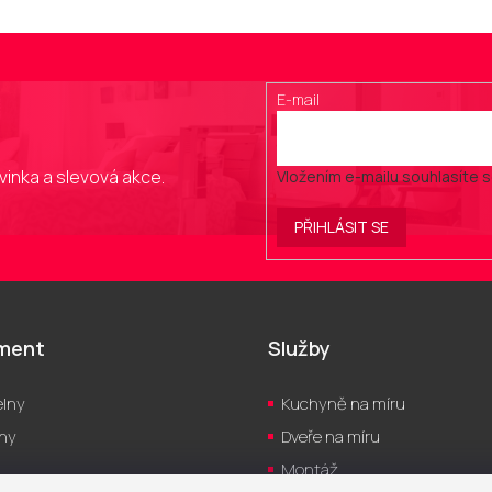
E-mail
vinka a slevová akce.
Vložením e-mailu souhlasíte 
PŘIHLÁSIT SE
iment
Služby
lny
Kuchyně na míru
hy
Dveře na míru
Montáž