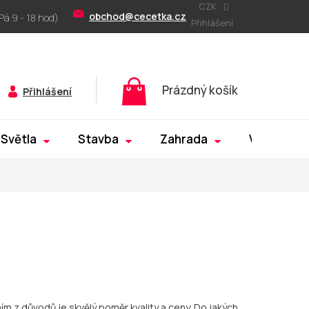
CZK
obchod@cecetka.cz
Přihlášení
Nákupní
Prázdný košík
Přihlášení
košík
Světla
Stavba
Zahrada
Výprodej
m z důvodů je skvělý poměr kvality a ceny. Do jakých