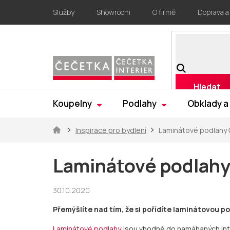
Přejít
Služby
Showroom
O firmě
Doprava a
na
obsah
Hledat
Koupelny
Podlahy
Obklady a
Domů
Inspirace pro bydlení
Laminátové podlahy 
Laminátové podlahy
30.10.2020
Přemýšlíte nad tím, že si pořídíte laminátovou p
Laminátové podlahy
jsou vhodné do namáhaných inter