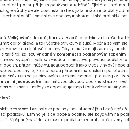
o si dát pozor při jejím používání a údržbě? Zjistěte, jaké má „
ologie výroby se ale posunula, a dnes již laminátové podlahy od 
 i jiných materiálů. Laminátové podlahy mohou mít také protiskluznou
adů.
Velký výběr dekorů, barev a vzorů
je jedním z nich. Od tradič
ít dekor dřeva, a to i včetně struktury a suků. Možná se vám ale 
luzný povrch laminátové podlahy. Díky tomu, že mají zámkový mechan
je také to, že
jsou vhodné v kombinaci s podlahovým topením
.
odlahové vytápění. Velkou výhodou laminátové plovoucí podlahy j
ypům podlah, přitom může vypadat podobně jako třeba vinylová nebo
inátové podlahy je, že má oproti přírodním materiálům i po letech s
istatická? Lamino je díky svému složení vhodné i pro alergiky. Jed
je velmi jednoduchá
. Laminátovou plovoucí podlahu stačí zamést
 mokrou variantu údržby se doporučuje mop řádně vyždímat, aby se d
dlah?
nich je
tvrdost
. Laminátové podlahy jsou studenější a tvrdší než dřev
ací podložku. Lamino je sice docela odolné, ale když vám na po
řít. V případě havárie tak musíte podlahu rozebrat a poškozený celý