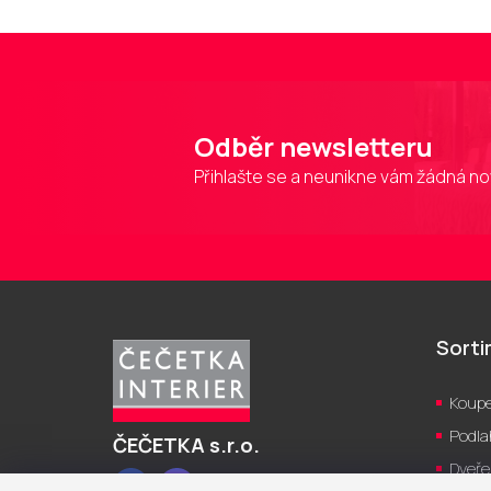
Odběr newsletteru
Přihlašte se a neunikne vám žádná no
Z
á
p
Sort
a
t
Koupe
í
Podla
ČEČETKA s.r.o.
Dveře
Facebook
Instagram