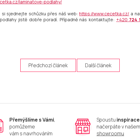
cetka.cz/laminatove-podlahy/
o si sjednejte schůzku přes náš web:
https://www.cecetka.cz/
a na
odlahy jistě dobře poradí. Případně nás kontaktujte:
+420
724 
Předchozí článek
Další článek
Přemýšlíme s Vámi
,
Spoustu
inspirace
pomůžeme
načerpáte v naše
vám s navrhováním
showroomu