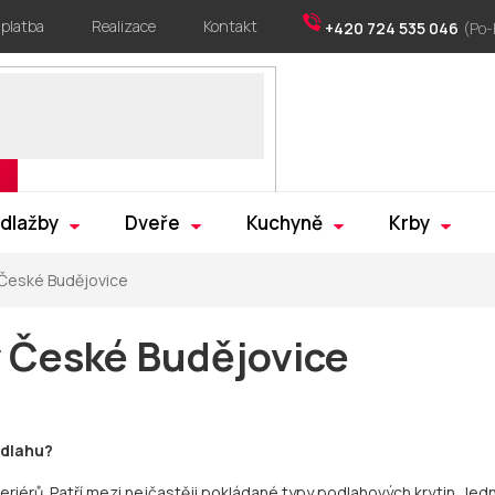
 platba
Realizace
Kontakt
+420 724 535 046
 dlažby
Dveře
Kuchyně
Krby
České Budějovice
 České Budějovice
odlahu?
iérů. Patří mezi nejčastěji pokládané typy podlahových krytin. Jední