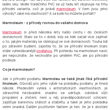
ladilo oku. Vedle tradičního PVC se už řadu let objevuje na trhu
přírodní varianta, což je právě
marmoleum
. V čem jsou jeho
výhody? Jaké má vlastnosti? A za kolik ho můžete pořídit?
Marmoleum - z přírody rovnou do vašeho domova
Marmoleum
si před několika lety našlo cestu i do českých
domácností. Stalo se to v době, kdy se lidé začali více zajímat
o to, jakými materiály se obklopují ve své domácnosti. Touha lidí
po zdravém bydlení, zajistila to, že se přírodní linoleum stalo
stále vyhledávanější
podlahou
. Při pohledu na marmoleum navíc
ani nepoznáte, že nechodíte po umělém PVC, ale po přírodní
podlaze.
Co je marmoleum?
Jde o přírodní podlahu.
Marmoleu se také jinak říká přírodní
linoleum.
Důvodů pro jeho výběr na pokládku podlahy, je hned
několik. Především vyniká v antistatických vlastnostech, je
zdravotně nezávadné, snadno se udržuje, odolává vůči
propálení a zničení, není u něj pravděpodobnost vznícení,
zajišťuje barevnou stálost a stabilitu, a také je jeho pokládka
velmi snadná. Dalším pozitivním faktem je ten, že je k dostání