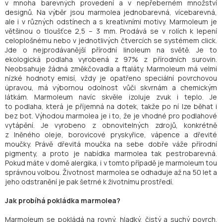
v mnoha barevných provedení a v nepřeberném množství
designů. Na výběr jsou marmolea jednobarevná, vícebarevná,
ale i v různých odstínech a s kreativními motivy. Marmoleum je
většinou o tloušťce 2,5 – 3 mm. Prodává se v rolích k lepení
celoplošnému nebo v jednotlivých čtvercích se systémem click.
Jde o nejprodávanější přírodní linoleum na světě. Je to
ekologická podlaha vyrobená z 97% z přírodních surovin.
Neobsahuje žádná změkčovadla a ftaláty. Marmoleum má velmi
nízké hodnoty emisí, vždy je opatřeno speciální povrchovou
úpravou, má výbornou odolnost vůči skvrnám a chemickým
látkám. Marmoleum navíc skvěle izoluje zvuk i teplo. Je
to podlaha, která je příjemná na dotek, takže po ní lze běhat i
bez bot. Výhodou marmolea je i to, že je vhodné pro podlahové
vytápění. Je vyrobeno z obnovitelných zdrojů, konkrétně
z lněného oleje, borovicové pryskyřice, vápence a dřevité
moučky. Právě dřevitá moučka na sebe dobře váže přírodní
pigmenty, a proto je nabídka marmolea tak pestrobarevná.
Pokud máte v domě alergika, i v tomto případě je marmoleum tou
správnou volbou. Životnost marmolea se odhaduje až na 50 let a
jeho odstranění je pak šetrné k životnímu prostředí.
Jak probíhá pokládka marmolea?
Marmoleum se pokládá na rovný, hladký, čistý a suchý povrch.