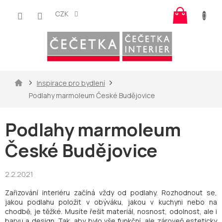
Přejít
Nákup
na
CZK
košík
obsah
Domů
Inspirace pro bydlení
Podlahy marmoleum České Budějovice
Podlahy marmoleum
České Budějovice
2.2.2021
Zařizování interiéru začíná vždy od podlahy. Rozhodnout se,
jakou podlahu položit v obýváku, jakou v kuchyni nebo na
chodbě, je těžké. Musíte řešit materiál, nosnost, odolnost, ale i
barvu a design. Tak, aby bylo vše funkční, ale zároveň esteticky