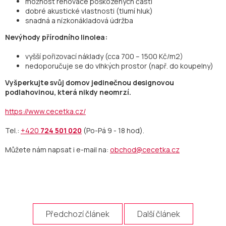
možnost renovace poškozených částí
dobré akustické vlastnosti (tlumí hluk)
snadná a nízkonákladová údržba
Nevýhody přírodního linolea:
vyšší pořizovací náklady (cca 700 – 1500 Kč/m2)
nedoporučuje se do vlhkých prostor (např. do koupelny)
Vyšperkujte svůj domov jedinečnou designovou
podlahovinou, která nikdy neomrzí.
https://www.cecetka.cz/
Tel.:
+420
724 501 020
(Po-Pá 9 - 18 hod).
Můžete nám napsat i e-mail na:
obchod@cecetka.cz
Předchozí článek
Další článek