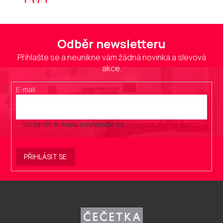
Odběr newsletteru
Přihlašte se a neunikne vám žádná novinka a slevová
akce.
E-mail
Vložením e-mailu souhlasíte se
zpracováním osobních
údajů
.
PŘIHLÁSIT SE
Z
á
p
a