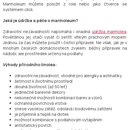
Marmoleum můžete položit z role nebo jako čtverce se
systémem click.
Jaká je údržba a péče o marmoleum?
Zdravotní nezávadnosti napomáhá i snadná
údržba marmolea
.
Povětšinou jej stačí vysát či setřít vlhkým prachovým mopem.
Jednou za čas můžete použít i čisticí přípravek. Ne však, jak je v
mnohým českých domácnostech zvykem, běžný přípravek na
nádobí, ale prostředek určený na podlahy.
Výhody přírodního linolea:
zdravotní nezávadnost, vhodné pro alergiky a astmatiky
šetrnost k životnímu prostředí
dlouhá životnost (až 50 let)
jedinečné barevné dekory
nekonečné možnosti kombinací barev a vzorů
ochranná povrchová vrstva
snese vysokou zátěž, odolává i bodovému zatížení
je příjemné a teplé na dotek
možnost kombinace s podlahovým vytápěním
antistatický povrch